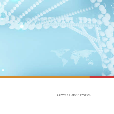
Current：
Home
>
Products